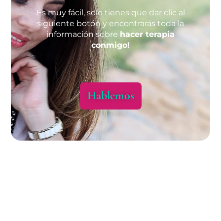
Es muy fácil, solo tienes que dar clic al
siguiente botón y encontrarás toda la
información sobre
hacer terapia
conmigo!
Hablemos