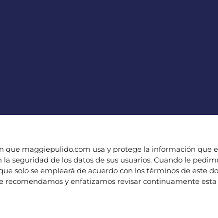
s en que maggiepulido.com usa y protege la información que 
 la seguridad de los datos de sus usuarios. Cuando le pedim
que solo se empleará de acuerdo con los términos de este d
 le recomendamos y enfatizamos revisar continuamente esta