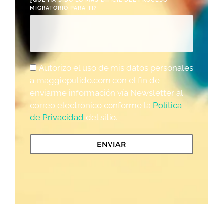
¿QUÉ HA SIDO LO MÁS DIFÍCIL DEL PROCESO
MIGRATORIO PARA TI?
Autorizo el uso de mis datos personales
a maggiepulido.com con el fin de
enviarme información vía Newsletter al
correo electrónico conforme la
Política
de Privacidad
del sitio.
ENVIAR