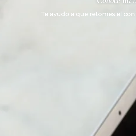
Conoce mi
Te ayudo a que retomes el con