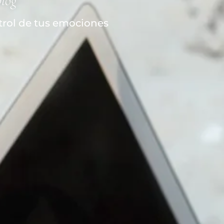
blog
trol de tus emociones