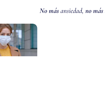
No más
ansiedad,
no más
 ansiedad luego de